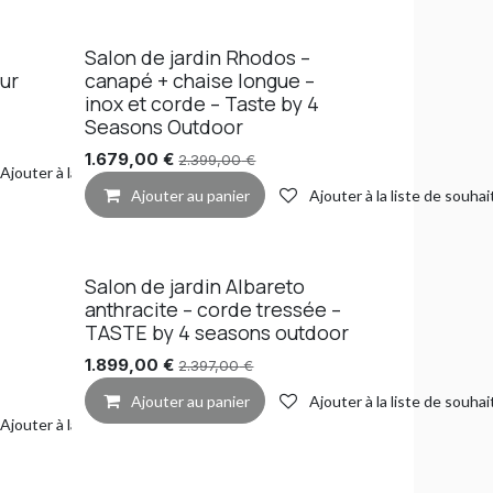
Salon de jardin Rhodos –
ur
canapé + chaise longue –
inox et corde – Taste by 4
Seasons Outdoor
1.679,00
€
2.399,00
€
Ajouter à la liste de souhaits
Ajouter au panier
Ajouter à la liste de souhai
Salon de jardin Albareto
anthracite – corde tressée –
TASTE by 4 seasons outdoor
1.899,00
€
2.397,00
€
Ajouter au panier
Ajouter à la liste de souhai
Ajouter à la liste de souhaits