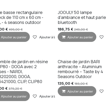
e basse rectangulaire
JOOULY 50 lampe
eck de 110 cm x 60 cm -
d'ambiance et haut parle
 - 4 seasons outdoor
bluetooth
,00
€
186,75
€
499,00
€
249,00
€
Ajouter au panier
Ajouter à la liste de souhaits
Ajouter au panier
de souhaits
mble de jardin en résine
Chaise de jardin BARI
IP80 - DOGA avec 2
anthracite – Aluminium
ses - NARDI,
rembourré – Taste by 4
8202000, DOGA,
Seasons Outdoor
421000, CLIP, CLIP80
135,00
€
169,00
€
de souhaits
00
€
379,20
€
Ajouter au panier
Ajouter au panier
Ajouter à la liste de souhaits