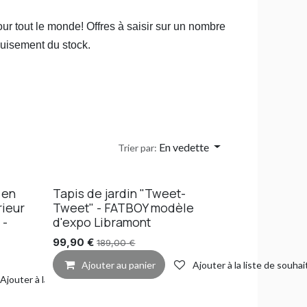
pour tout le monde! Offres à saisir sur un nombre
épuisement du stock.
En vedette
Trier par:
 en
Tapis de jardin "Tweet-
rieur
Tweet" - FATBOY modèle
 -
d'expo Libramont
99,90
€
189,00
€
Ajouter au panier
Ajouter à la liste de souhai
Ajouter à la liste de souhaits