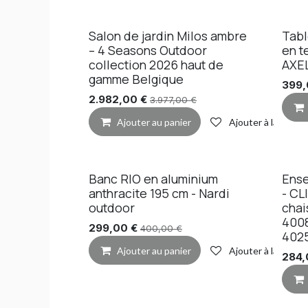
Salon de jardin Milos ambre
Tabl
– 4 Seasons Outdoor
en t
collection 2026 haut de
AXEL
gamme Belgique
399
2.982,00
€
3.977,00
€
Ajouter au panier
Ajouter à la liste 
Banc RIO en aluminium
Ense
anthracite 195 cm - Nardi
- CL
outdoor
chai
400
299,00
€
400,00
€
4025
Ajouter au panier
Ajouter à la liste 
284,