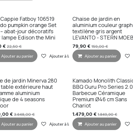
 Cappie Fatboy 106519
Chaise de jardin en
Promo
do pumpkin orange Set
aluminium couleur graphi
 – abat-jour décoratifs
textilène gris argent
 lampe Edison the Mini
LEVANTO - STERN MOE
0
€
79,90
€
22,50
€
159,00
€
de souhaits
Ajouter au panier
Ajouter à la liste de souhaits
Ajouter au panier
e de jardin Minerva 280
Kamado Monolith Classi
mo
 table extérieure haut
BBQ Guru Pro Series 2.0
gamme aluminium
Barbecue Céramique
ique de 4 seasons
Premium Ø46 cm Sans
door
Chariot
9,00
€
1.479,00
€
3.648,00
€
1.849,90
€
de souhaits
Ajouter au panier
Ajouter à la liste de souhaits
Ajouter au panier