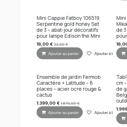
Mini Cappie Fatboy 106519
Mini
Serpentine gold honey Set
Mika
de 3 – abat-jour décoratifs
de 3
pour lampe Edison the Mini
pour
16,00
€
16,0
22,50
€
Ajouter au panier
Ajouter à la liste 
Ensemble de jardin Fermob
Tabl
Pro
Caractère + Latitude – 8
cm –
places – acier ocre rouge &
de 
cactus
Belg
out
1.399,00
€
1.879,00
€
1.99
Ajouter au panier
Ajouter à la liste 