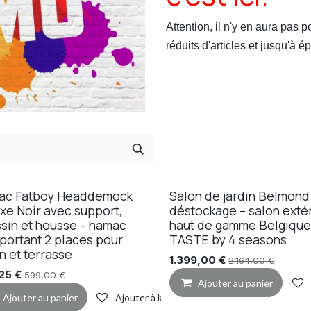
Attention, il n'y en aura pas 
réduits d'articles et jusqu'à 
ac Fatboy Headdemock
Salon de jardin Belmond
Promo
xe Noir avec support,
déstockage – salon exté
sin et housse – hamac
haut de gamme Belgique
portant 2 places pour
TASTE by 4 seasons
in et terrasse
1.399,00
€
2.164,00
€
de souhaits
25
€
599,00
€
Ajouter au panier
Ajouter au panier
Ajouter à la liste de souhaits