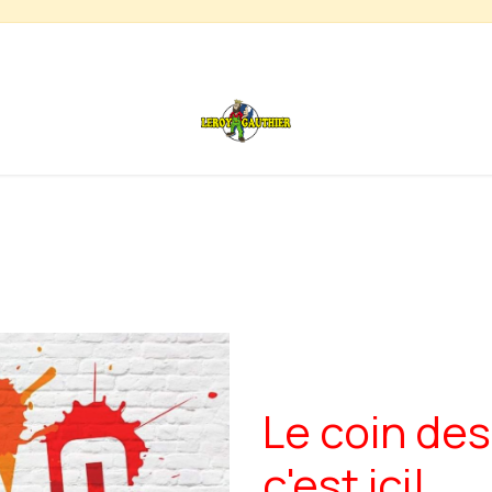
s
Chauffage de terrasse
Déstockage
Inspirations
Le coin des
c'est ici!