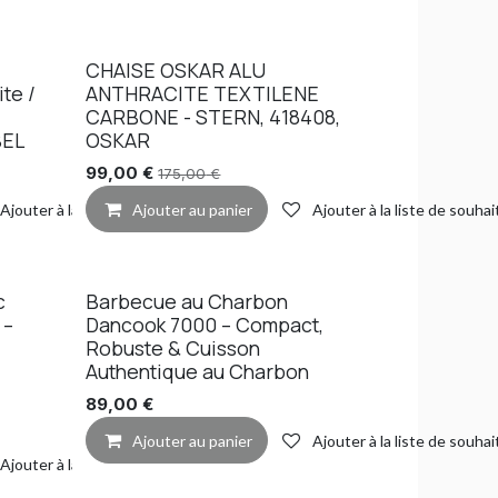
CHAISE OSKAR ALU
Promo
te /
ANTHRACITE TEXTILENE
CARBONE - STERN, 418408,
BEL
OSKAR
99,00
€
175,00
€
Ajouter à la liste de souhaits
Ajouter au panier
Ajouter à la liste de souhai
c
Barbecue au Charbon
 –
Dancook 7000 – Compact,
Robuste & Cuisson
Authentique au Charbon
89,00
€
Ajouter au panier
Ajouter à la liste de souhai
Ajouter à la liste de souhaits