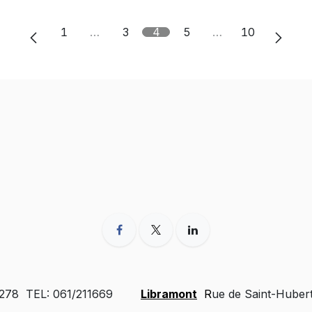
1
…
3
4
5
…
10
 278 TEL: 061/211669
Libramont
R
ue de Saint-Huber