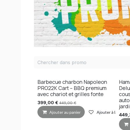
Barbecue charbon Napoleon
Ham
PRO22K Cart – BBQ premium
Delu
avec chariot et grilles fonte
cous
auto
399,00
€
449,00
€
jard
Ajouter au panier
Ajouter à la liste 
449,