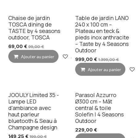
Chaise de jardin
Table de jardin LANO
TOSCA dining de
240 x 100 cm –
TASTE by 4 seasons
Plateau en teck &
outdoor, TOSCA
pieds inox anthracite
– Taste by 4 Seasons
69,00
€
99,00
€
Outdoor
Ajouter au panier
Ajouter à la liste de souhaits
999,00
€
1.399,00
€
Ajouter au panier
JOOULY Limited 35 -
Parasol Azzurro
Lampe LED
Ø300 cm – Mât
d'ambiance avec
central & toile
haut parleur
Solefin | 4 Seasons
bluetooth & Seau à
Outdoor
Champagne design
229,00
€
149,25
€
199,00
€