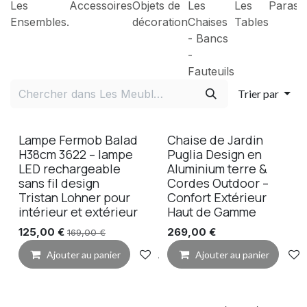
Les
Accessoires
Objets de
Les
Les
Paraso
Ensembles.
décoration
Chaises
Tables
- Bancs
-
Fauteuils
Trier par
Lampe Fermob Balad
Chaise de Jardin
H38cm 3622 – lampe
Puglia Design en
LED rechargeable
Aluminium terre &
sans fil design
Cordes Outdoor –
Tristan Lohner pour
Confort Extérieur
intérieur et extérieur
Haut de Gamme
125,00
€
269,00
€
169,00
€
Ajouter au panier
Ajouter à la liste de souhaits
Ajouter au panier