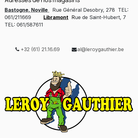
Bastogne, Noville
Rue Général Desobry, 278 TEL:
061/211669
Libramont
R
ue de Saint-Hubert, 7
TEL: 061/587611
+32 (61) 21.16.69
al@leroygauthier.be