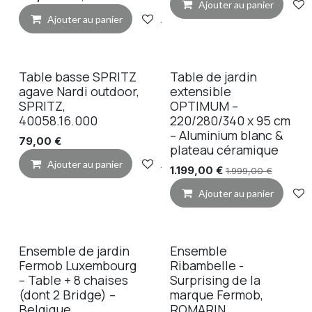
Ajouter au panier
Ajouter au panier
Ajouter à la liste de souhaits
Table basse SPRITZ
Table de jardin
agave Nardi outdoor,
extensible
SPRITZ,
OPTIMUM –
40058.16.000
220/280/340 x 95 cm
– Aluminium blanc &
79,00
€
plateau céramique
Ajouter au panier
Ajouter à la liste de souhaits
1.199,00
€
1.999,00
€
Ajouter au panier
Ensemble de jardin
Ensemble
Fermob Luxembourg
Ribambelle -
– Table + 8 chaises
Surprising de la
(dont 2 Bridge) –
marque Fermob,
Belgique
ROMARIN,