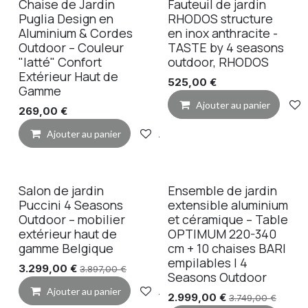
Chaise de Jardin
Fauteuil de jardin
Puglia Design en
RHODOS structure
Aluminium & Cordes
en inox anthracite -
Outdoor – Couleur
TASTE by 4 seasons
"latté" Confort
outdoor, RHODOS
Extérieur Haut de
525,00
€
Gamme
Ajouter au panier
269,00
€
Ajouter au panier
Ajouter à la liste de souhaits
Salon de jardin
Ensemble de jardin
Puccini 4 Seasons
extensible aluminium
Outdoor – mobilier
et céramique – Table
extérieur haut de
OPTIMUM 220-340
gamme Belgique
cm + 10 chaises BARI
empilables | 4
3.299,00
€
3.897,00
€
Seasons Outdoor
Ajouter au panier
Ajouter à la liste de souhaits
2.999,00
€
3.749,00
€