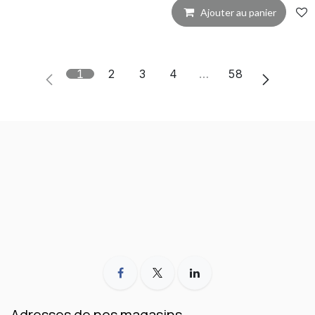
Ajouter au panier
1
2
3
4
…
58
Adresses de nos magasins