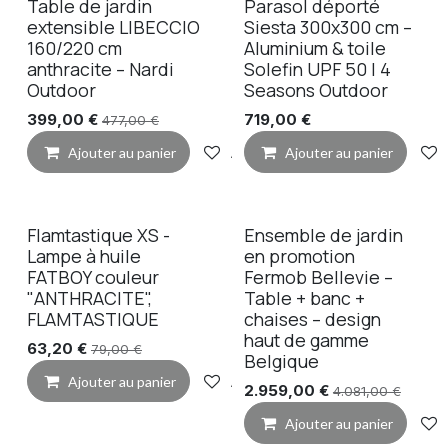
Table de jardin
Parasol déporté
extensible LIBECCIO
Siesta 300x300 cm –
160/220 cm
Aluminium & toile
anthracite – Nardi
Solefin UPF 50 | 4
Outdoor
Seasons Outdoor
399,00
€
719,00
€
477,00
€
Ajouter au panier
Ajouter à la liste de souhaits
Ajouter au panier
Flamtastique XS -
Ensemble de jardin
Lampe à huile
en promotion
FATBOY couleur
Fermob Bellevie –
"ANTHRACITE",
Table + banc +
FLAMTASTIQUE
chaises – design
haut de gamme
63,20
€
79,00
€
Belgique
Ajouter au panier
Ajouter à la liste de souhaits
2.959,00
€
4.081,00
€
Ajouter au panier