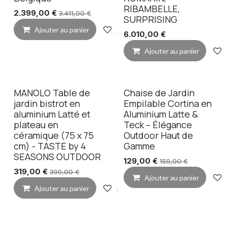
RIBAMBELLE,
2.399,00
€
3.411,00
€
SURPRISING
Ajouter au panier
Ajouter à la liste de souhaits
6.010,00
€
Ajouter au panier
MANOLO Table de
Chaise de Jardin
jardin bistrot en
Empilable Cortina en
aluminium Latté et
Aluminium Latte &
plateau en
Teck – Élégance
céramique (75 x 75
Outdoor Haut de
cm) - TASTE by 4
Gamme
SEASONS OUTDOOR
129,00
€
159,00
€
319,00
€
399,00
€
Ajouter au panier
Ajouter au panier
Ajouter à la liste de souhaits