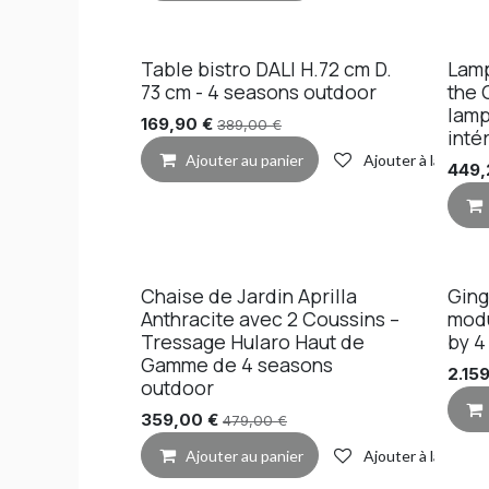
Table bistro DALI H.72 cm D.
Lamp
73 cm - 4 seasons outdoor
the 
lamp
169,90
€
389,00
€
inté
Ajouter au panier
Ajouter à la liste 
449,
Chaise de Jardin Aprilla
Ging
Pro
Anthracite avec 2 Coussins –
modu
Tressage Hularo Haut de
by 4
Gamme de 4 seasons
2.15
outdoor
359,00
€
479,00
€
Ajouter au panier
Ajouter à la liste 