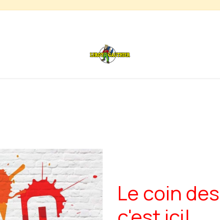
s
Chauffage de terrasse
Déstockage
Inspirations
Le coin des
c'est ici!