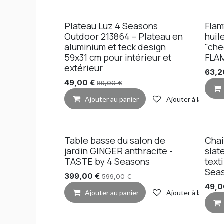
Plateau Luz 4 Seasons
Flam
Outdoor 213864 – Plateau en
huil
aluminium et teck design
"che
59x31 cm pour intérieur et
FLA
extérieur
63,2
49,00
€
89,00
€
Ajouter au panier
Ajouter à la liste 
Table basse du salon de
Cha
Pro
jardin GINGER anthracite -
slat
TASTE by 4 Seasons
text
Sea
399,00
€
599,00
€
49,
Ajouter au panier
Ajouter à la liste 