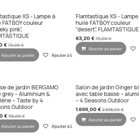
tastique XS - Lampe à
Flamtastique XS - Lampe
e FATBOY couleur
huile FATBOY couleur
eky pink",
"desert", FLAMTASTIQUE
MTASTIQUE
63,20
€
79,00
€
0
€
79,00
€
Ajouter au panier
Ajouter au panier
Ajouter à la liste de souhaits
de souhaits
ise de jardin BERGAMO
Salon de jardin Ginger b
mo
Promo
e grey – Aluminium &
avec table basse – alum
ilène – Taste by 4
– 4 Seasons Outdoor
sons Outdoor
1.699,00
€
2.598,00
€
00
€
119,00
€
de souhaits
Ajouter au panier
Ajouter au panier
Ajouter à la liste de souhaits