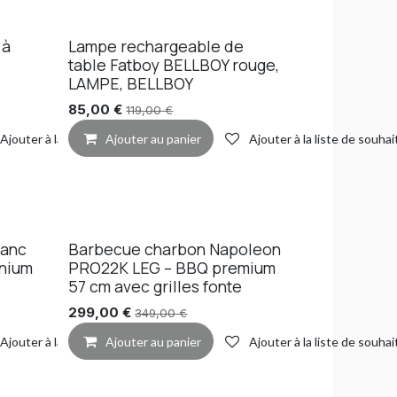
 à
Lampe rechargeable de
table Fatboy BELLBOY rouge,
LAMPE, BELLBOY
85,00
€
119,00
€
Ajouter à la liste de souhaits
Ajouter au panier
Ajouter à la liste de souhai
lanc
Barbecue charbon Napoleon
inium
PRO22K LEG – BBQ premium
57 cm avec grilles fonte
299,00
€
349,00
€
Ajouter à la liste de souhaits
Ajouter au panier
Ajouter à la liste de souhai