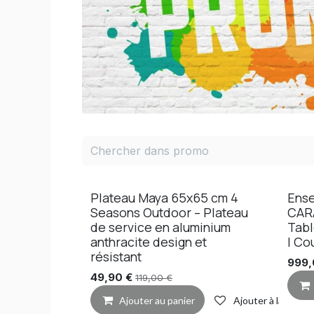
Plateau Maya 65x65 cm 4
Ense
Seasons Outdoor – Plateau
CAR
de service en aluminium
Tabl
anthracite design et
| Co
résistant
999
49,90
€
119,00
€
Ajouter au panier
Ajouter à la liste 