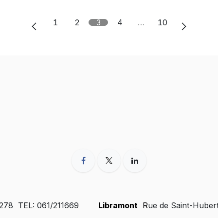
1
2
3
4
…
10
 278 TEL: 061/211669
Libramont
R
ue de Saint-Huber