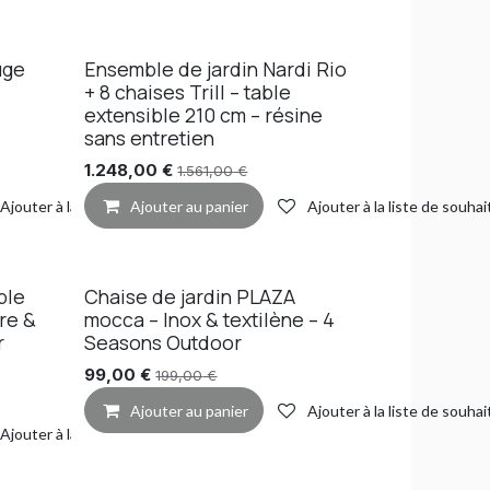
uge
Ensemble de jardin Nardi Rio
+ 8 chaises Trill – table
extensible 210 cm – résine
sans entretien
1.248,00
€
1.561,00
€
Ajouter à la liste de souhaits
Ajouter au panier
Ajouter à la liste de souhai
ble
Chaise de jardin PLAZA
re &
mocca – Inox & textilène – 4
r
Seasons Outdoor
99,00
€
199,00
€
Ajouter au panier
Ajouter à la liste de souhai
Ajouter à la liste de souhaits