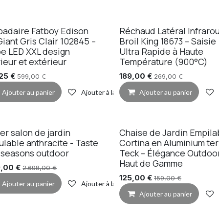
adaire Fatboy Edison
Réchaud Latéral Infraro
Giant Gris Clair 102845 –
Broil King 18673 – Saisie
e LED XXL design
Ultra Rapide à Haute
rieur et extérieur
Température (900°C)
de souhaits
25
€
189,00
€
599,00
€
269,00
€
Ajouter au panier
Ajouter à la liste de souhaits
Ajouter au panier
er salon de jardin
Chaise de Jardin Empila
mo
lable anthracite - Taste
Cortina en Aluminium ter
 seasons outdoor
Teck – Élégance Outdoo
Haut de Gamme
9,00
€
2.698,00
€
125,00
€
159,00
€
Ajouter au panier
Ajouter à la liste de souhaits
Ajouter au panier
de souhaits