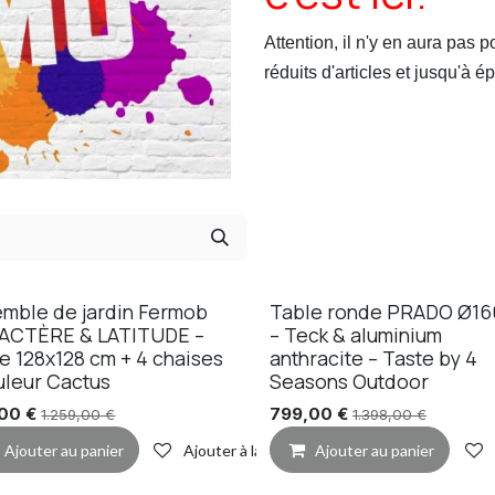
Attention, il n'y en aura pas 
réduits d'articles et jusqu'à 
mble de jardin Fermob
Table ronde PRADO Ø16
ACTÈRE & LATITUDE –
– Teck & aluminium
e 128x128 cm + 4 chaises
anthracite – Taste by 4
uleur Cactus
Seasons Outdoor
,00
€
799,00
€
1.259,00
€
1.398,00
€
Ajouter au panier
Ajouter à la liste de souhaits
Ajouter au panier
de souhaits