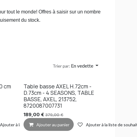
pour tout le monde! Offres à saisir sur un nombre
épuisement du stock.
En vedette
Trier par:
0 cm
Table basse AXEL H.72cm -
D.73cm - 4 SEASONS, TABLE
BASSE, AXEL, 213752,
8720087007731
189,00
€
379,00
€
Ajouter à la liste de souhaits
Ajouter au panier
Ajouter à la liste de souhai