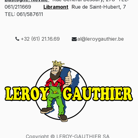
061/211669
Libramont
R
ue de Saint-Hubert, 7
TEL: 061/587611
+32 (61) 21.16.69
al@leroygauthier.be
Copyright © LEROY-GAUTHIER SA