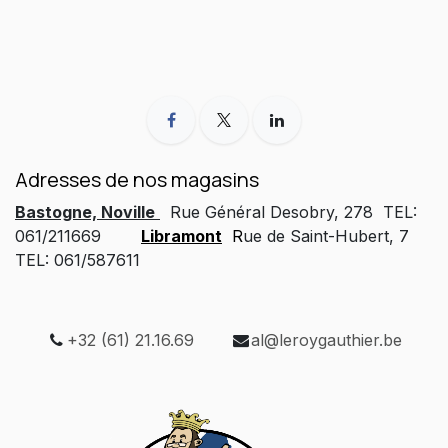
Adresses de nos magasins
Bastogne, Noville
Rue Général Desobry, 278 TEL:
061/211669
Libramont
R
ue de Saint-Hubert, 7
TEL: 061/587611
+32 (61) 21.16.69
al@leroygauthier.be