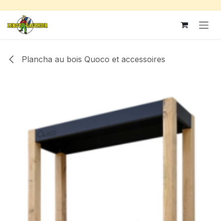
Se rendre au contenu
Plancha au bois Quoco et accessoires