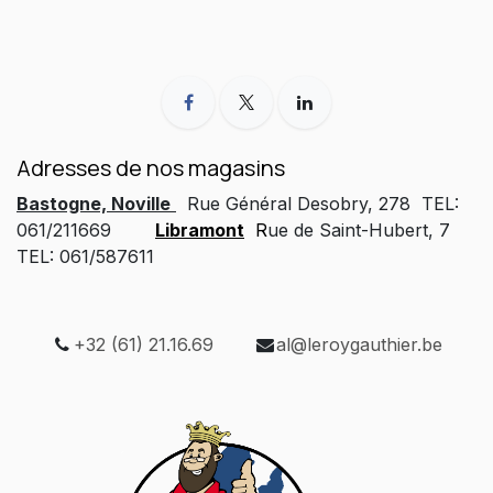
Adresses de nos magasins
Bastogne, Noville
Rue Général Desobry, 278 TEL:
061/211669
Libramont
R
ue de Saint-Hubert, 7
TEL: 061/587611
+32 (61) 21.16.69
al@leroygauthier.be