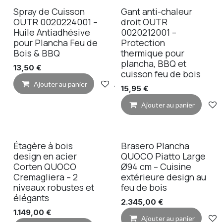
Spray de Cuisson
Gant anti-chaleur
OUTR 0020224001 –
droit OUTR
Huile Antiadhésive
0020212001 –
pour Plancha Feu de
Protection
Bois & BBQ
thermique pour
plancha, BBQ et
13,50
€
cuisson feu de bois
Ajouter au panier
Ajouter à la liste de souhaits
15,95
€
Ajouter au panier
Étagère à bois
Brasero Plancha
design en acier
QUOCO Piatto Large
Corten QUOCO
Ø94 cm – Cuisine
Cremagliera – 2
extérieure design au
niveaux robustes et
feu de bois
élégants
2.345,00
€
1.149,00
€
Ajouter au panier