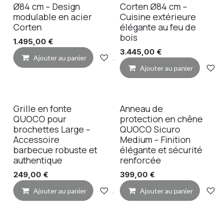
Ø84 cm – Design
Corten Ø84 cm –
modulable en acier
Cuisine extérieure
Corten
élégante au feu de
bois
1.495,00
€
3.445,00
€
Ajouter au panier
Ajouter à la liste de souhaits
Ajouter au panier
Grille en fonte
Anneau de
QUOCO pour
protection en chêne
brochettes Large –
QUOCO Sicuro
Accessoire
Medium – Finition
barbecue robuste et
élégante et sécurité
authentique
renforcée
249,00
€
399,00
€
Ajouter au panier
Ajouter à la liste de souhaits
Ajouter au panier