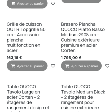
Ajouter au panier
Ajouter à la liste de souhaits
Grille de cuisson
Brasero Plancha
OUTR Topgrille 80
QUOCO Piatto Basso
cm – Accessoire
Medium Ø108 cm –
plancha
Cuisine extérieure
multifonction en
premium en acier
acier
Corten
163,16
€
1.795,00
€
Ajouter au panier
Ajouter à la liste de souhaits
Ajouter au panier
Table QUOCO
Table QUOCO
Tavolo Large en
Tavolo Medium Black
acier Corten – 2
– 2 étagères de
étagères de
rangement pour
rangement design et
cuisine extérieure