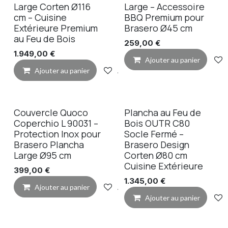
Large Corten Ø116
Large – Accessoire
cm – Cuisine
BBQ Premium pour
Extérieure Premium
Brasero Ø45 cm
au Feu de Bois
259,00
€
1.949,00
€
Ajouter au panier
Ajouter au panier
Ajouter à la liste de souhaits
Couvercle Quoco
Plancha au Feu de
Coperchio L 90031 –
Bois OUTR C80
Protection Inox pour
Socle Fermé –
Brasero Plancha
Brasero Design
Large Ø95 cm
Corten Ø80 cm
Cuisine Extérieure
399,00
€
1.345,00
€
Ajouter au panier
Ajouter à la liste de souhaits
Ajouter au panier