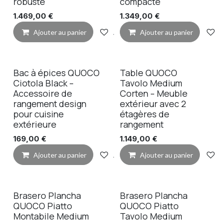
robuste
compacte
1.469,00
€
1.349,00
€
Ajouter au panier
Ajouter à la liste de souhaits
Ajouter au panier
Bac à épices QUOCO
Table QUOCO
Ciotola Black –
Tavolo Medium
Accessoire de
Corten – Meuble
rangement design
extérieur avec 2
pour cuisine
étagères de
extérieure
rangement
169,00
€
1.149,00
€
Ajouter au panier
Ajouter à la liste de souhaits
Ajouter au panier
Brasero Plancha
Brasero Plancha
QUOCO Piatto
QUOCO Piatto
Montabile Medium
Tavolo Medium