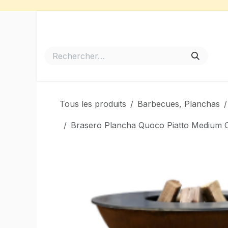
Se rendre au contenu
Accueil
Meubles de Jardin
Barbecues et Plancha
Tous les produits
Barbecues, Planchas
Brasero Plancha Quoco Piatto Medium Co