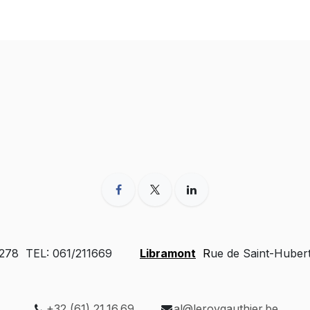
 278 TEL: 061/211669
Libramont
R
ue de Saint-Huber
+32 (61) 21.16.69
al@leroygauthier.be