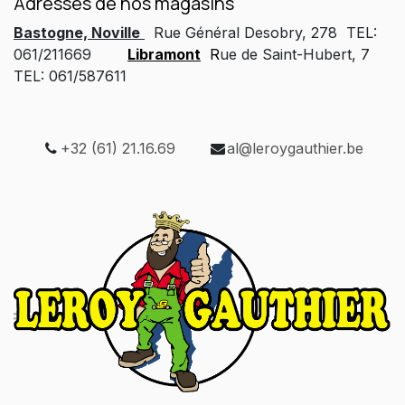
Adresses de nos magasins
Bastogne, Noville
Rue Général Desobry, 278 TEL:
061/211669
Libramont
R
ue de Saint-Hubert, 7
TEL: 061/587611
+32 (61) 21.16.69
al@leroygauthier.be