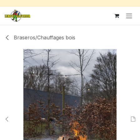
Se rendre au contenu
Braseros/Chauffages bois