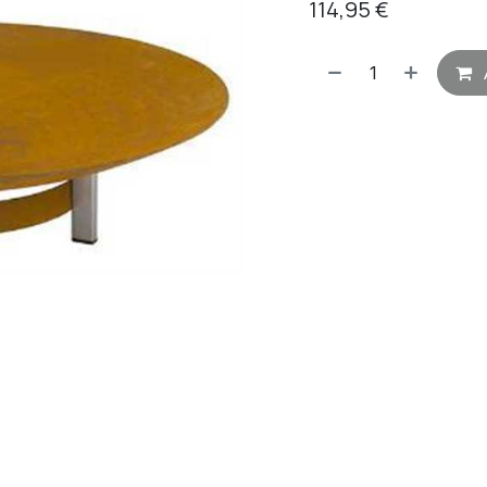
114,95
€