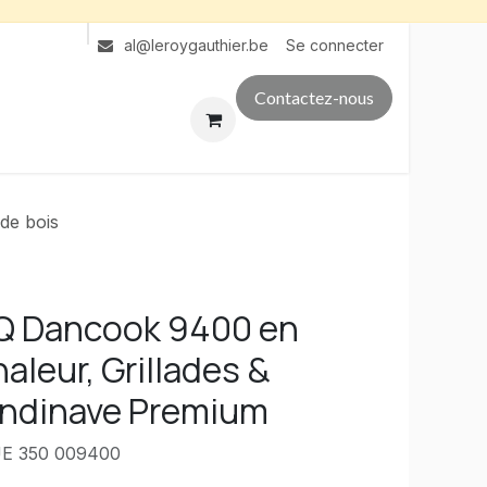
Se connecter
al@leroygauthier.be
Contactez-nous
de bois
Q Dancook 9400 en
aleur, Grillades &
andinave Premium
 350 009400