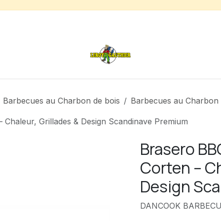
s
Chauffage de terrasse
Déstockage
Inspirations
Barbecues au Charbon de bois
Barbecues au Charbon 
Chaleur, Grillades & Design Scandinave Premium
Brasero BB
Corten – Ch
Design Sc
DANCOOK BARBECUE