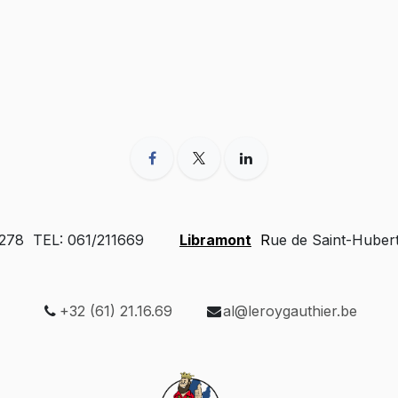
 278 TEL: 061/211669
Libramont
R
ue de Saint-Huber
+32 (61) 21.16.69
al@leroygauthier.be