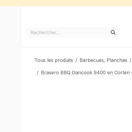
Se rendre au contenu
Accueil
Meubles de Jardin
Barbecues et Plancha
Tous les produits
Barbecues, Planchas
Brasero BBQ Dancook 9400 en Corten – 