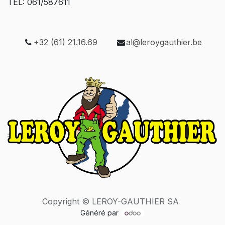
TEL: 061/587611
+32 (61) 21.16.69
al@leroygauthier.be
Copyright © LEROY-GAUTHIER SA
Généré par