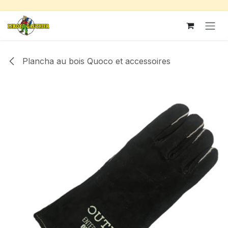
Se rendre au contenu
Plancha au bois Quoco et accessoires