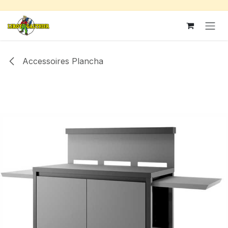
Se rendre au contenu
Accessoires Plancha