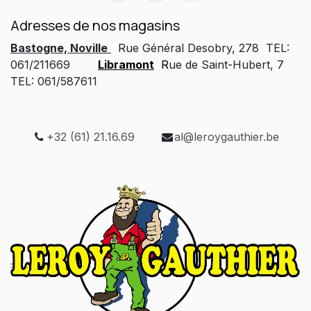
Adresses de nos magasins
Bastogne, Noville
Rue Général Desobry, 278 TEL:
061/211669
Libramont
R
ue de Saint-Hubert, 7
TEL: 061/587611
+32 (61) 21.16.69
al@leroygauthier.be