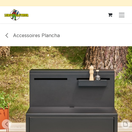
Se rendre au contenu
Accessoires Plancha