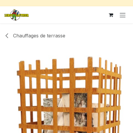
Se rendre au contenu
Chauffages de terrasse