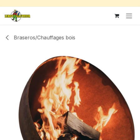
Se rendre au contenu
Braseros/Chauffages bois