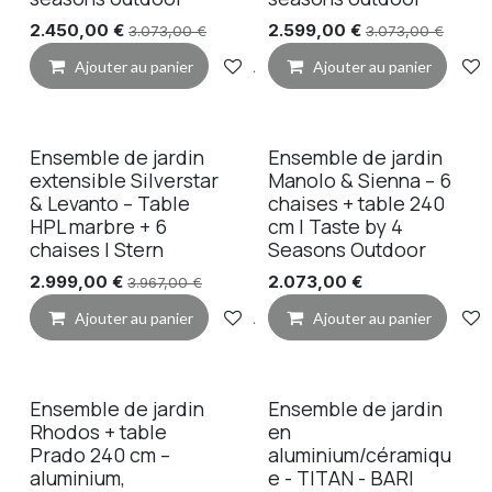
2.450,00
€
2.599,00
€
3.073,00
€
3.073,00
€
Ajouter au panier
Ajouter à la liste de souhaits
Ajouter au panier
Ensemble de jardin
Ensemble de jardin
extensible Silverstar
Manolo & Sienna – 6
& Levanto – Table
chaises + table 240
HPL marbre + 6
cm | Taste by 4
chaises | Stern
Seasons Outdoor
2.999,00
€
2.073,00
€
3.967,00
€
Ajouter au panier
Ajouter à la liste de souhaits
Ajouter au panier
Ensemble de jardin
Ensemble de jardin
Rhodos + table
en
Prado 240 cm –
aluminium/céramiqu
aluminium,
e - TITAN - BARI