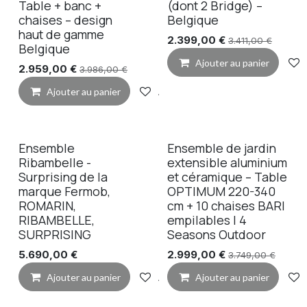
Table + banc +
(dont 2 Bridge) –
chaises – design
Belgique
haut de gamme
2.399,00
€
3.411,00
€
Belgique
Ajouter au panier
2.959,00
€
3.986,00
€
Ajouter au panier
Ajouter à la liste de souhaits
Ensemble
Ensemble de jardin
Ribambelle -
extensible aluminium
Surprising de la
et céramique – Table
marque Fermob,
OPTIMUM 220-340
ROMARIN,
cm + 10 chaises BARI
RIBAMBELLE,
empilables | 4
SURPRISING
Seasons Outdoor
5.690,00
€
2.999,00
€
3.749,00
€
Ajouter au panier
Ajouter à la liste de souhaits
Ajouter au panier