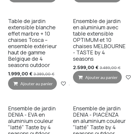
Table de jardin
Ensemble de jardin
extensible blanche
en aluminium avec
effet marbre + 10
table extensible
chaises Tosca –
OPTIMUM et 10
ensemble extérieur
chaises MELBOURNE
haut de gamme
- TASTE by 4
Belgique de 4
seasons
seasons outdoor
2.599,00
€
3.489,00
€
1.999,00
€
3.389,00
€
Ajouter au panier
Ajouter au panier
Ajouter à la liste de souhaits
Ensemble de jardin
Ensemble de jardin
DENIA - EVA en
DENIA - PIACENZA
aluminium couleur
en aluminium couleur
"latté" Taste by 4
"latté" Taste by 4
seasons outdoor
seasons outdoor