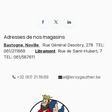
Adresses de nos magasins
Bastogne, Noville
Rue Général Desobry, 278 TEL:
061/211669
Libramont
R
ue de Saint-Hubert, 7
TEL: 061/587611
+32 (61) 21.16.69
al@leroygauthier.be