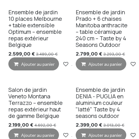
Ensemble de jardin
Ensemble de jardin
10 places Melbourne
Prado + 6 chaises
+ table extensible
Manitoba anthracite
Optimum – ensemble
– table céramique
repas extérieur
240 cm – Taste by 4
Belgique
Seasons Outdoor
2.599,00
€
2.799,00
€
3.489,00
€
3.293,00
€
Ajouter au panier
Ajouter à la liste de souhaits
Ajouter au panier
Salon de jardin
Ensemble de jardin
Veneto Montana
DENIA - PUGLIA en
Terrazzo – ensemble
aluminium couleur
repas extérieur haut
"latté" Taste by 4
de gamme Belgique
seasons outdoor
2.199,00
€
2.399,00
€
4.692,00
€
3.013,00
€
Ajouter au panier
Ajouter à la liste de souhaits
Ajouter au panier