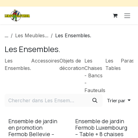
Se rendre au contenu
...
Les Meubles...
Les Ensembles.
Les Ensembles.
Les
Accessoires
Objets de
Les
Les
Paraso
Ensembles.
décoration
Chaises
Tables
- Bancs
-
Fauteuils
Trier par
Ensemble de jardin
Ensemble de jardin
en promotion
Fermob Luxembourg
Fermob Bellevie –
– Table + 8 chaises