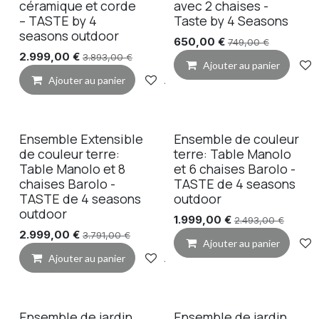
céramique et corde
avec 2 chaises -
– TASTE by 4
Taste by 4 Seasons
seasons outdoor
650,00
€
749,00
€
2.999,00
€
3.893,00
€
Ajouter au panier
Ajouter au panier
Ajouter à la liste de souhaits
Ensemble Extensible
Ensemble de couleur
de couleur terre:
terre: Table Manolo
Table Manolo et 8
et 6 chaises Barolo -
chaises Barolo -
TASTE de 4 seasons
TASTE de 4 seasons
outdoor
outdoor
1.999,00
€
2.493,00
€
2.999,00
€
3.791,00
€
Ajouter au panier
Ajouter au panier
Ajouter à la liste de souhaits
Ensemble de jardin
Ensemble de jardin