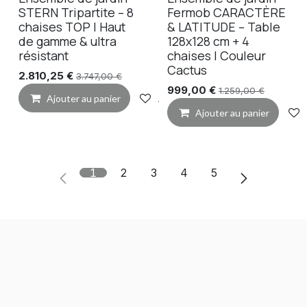
STERN Tripartite – 8
Fermob CARACTÈRE
chaises TOP | Haut
& LATITUDE – Table
de gamme & ultra
128x128 cm + 4
résistant
chaises | Couleur
Cactus
2.810,25
€
3.747,00
€
999,00
€
1.259,00
€
Ajouter au panier
Ajouter à la liste de souhaits
Ajouter au panier
1
2
3
4
5