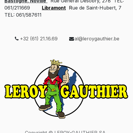
Bastogne, Noville
Rue Général Desobry, 278 TEL:
061/211669
Libramont
R
ue de Saint-Hubert, 7
TEL: 061/587611
+32 (61) 21.16.69
al@leroygauthier.be
Copyright © LEROY-GAUTHIER SA