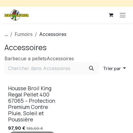
Se rendre au contenu
...
Fumoirs
Accessoires
Accessoires
Barbecue a pellets
Accessoires
Trier par
Housse Broil King
Regal Pellet 400
67065 – Protection
Premium Contre
Pluie, Soleil et
Poussière
97,90
€
139,00
€