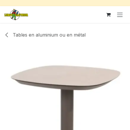
Se rendre au contenu
Tables en aluminium ou en métal