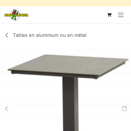
Se rendre au contenu
Tables en aluminium ou en métal