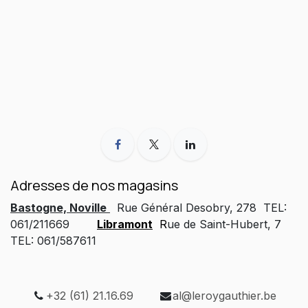
Adresses de nos magasins
Bastogne, Noville
Rue Général Desobry, 278 TEL:
061/211669
Libramont
R
ue de Saint-Hubert, 7
TEL: 061/587611
+32 (61) 21.16.69
al@leroygauthier.be