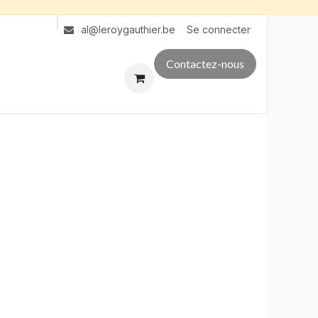
Se connecter
al@leroygauthier.be
Contactez-nous