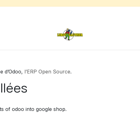
s
Chauffage de terrasse
Déstockage
Inspirations
nce d’Odoo,
l’ERP Open Source
.
llées
ts of odoo into google shop.