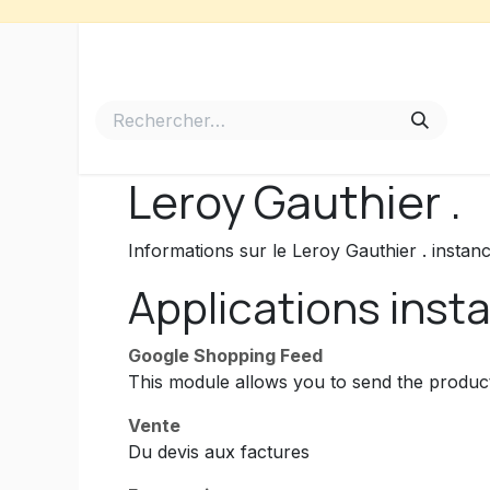
Se rendre au contenu
Accueil
Meubles de Jardin
Barbecues et Plancha
Leroy Gauthier .
Informations sur le Leroy Gauthier . insta
Applications insta
Google Shopping Feed
This module allows you to send the produc
Vente
Du devis aux factures