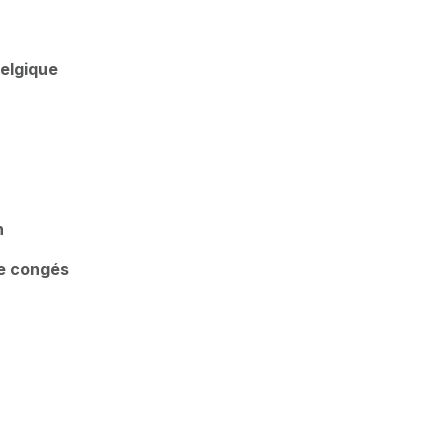
Belgique
n
de congés