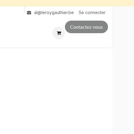
Se connecter
al@leroygauthier.be
Contactez-nous