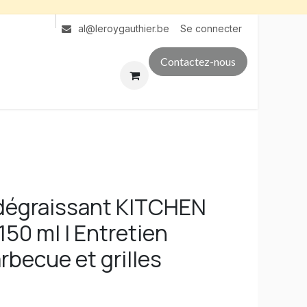
Se connecter
al@leroygauthier.be
Contactez-nous
dégraissant KITCHEN
50 ml | Entretien
rbecue et grilles