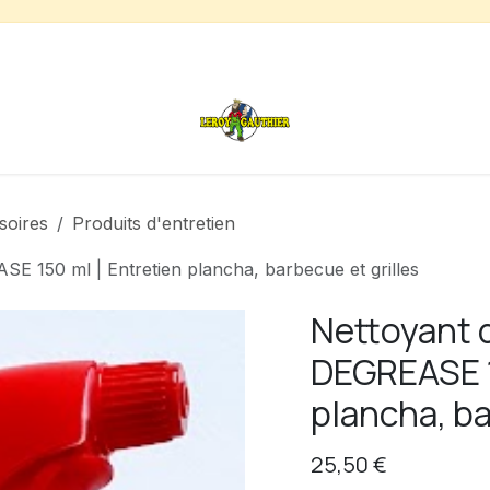
s
Chauffage de terrasse
Déstockage
Inspirations
soires
Produits d'entretien
 150 ml | Entretien plancha, barbecue et grilles
Nettoyant 
DEGREASE 1
plancha, ba
25,50
€