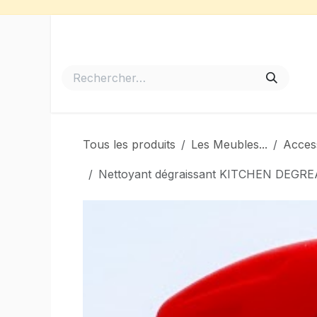
Se rendre au contenu
Accueil
Meubles de Jardin
Barbecues et Plancha
Tous les produits
Les Meubles...
Acces
Nettoyant dégraissant KITCHEN DEGREASE