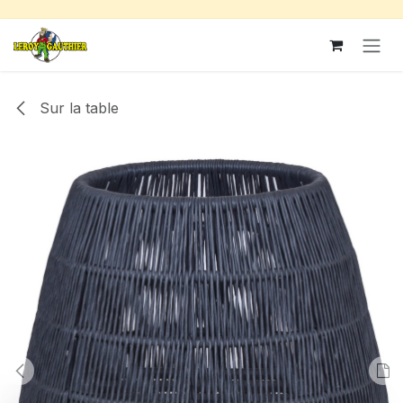
Se rendre au contenu
Sur la table