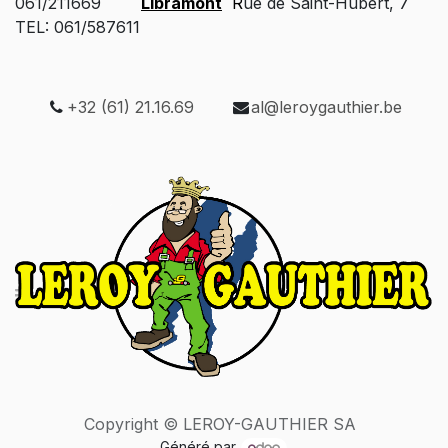
061/211669
Libramont
R
ue de Saint-Hubert, 7
TEL: 061/587611
+32 (61) 21.16.69
al@leroygauthier.be
Copyright © LEROY-GAUTHIER SA
Généré par