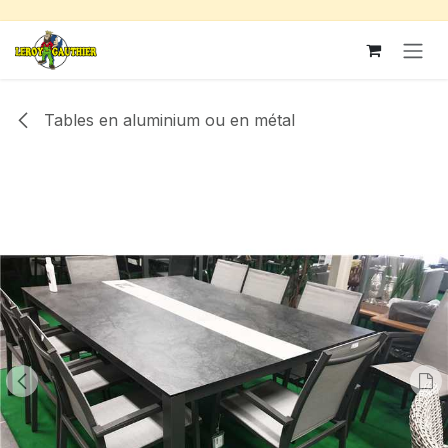
Se rendre au contenu
Tables en aluminium ou en métal