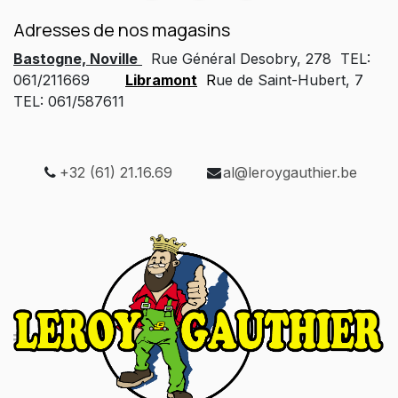
Adresses de nos magasins
Bastogne, Noville
Rue Général Desobry, 278 TEL:
061/211669
Libramont
R
ue de Saint-Hubert, 7
TEL: 061/587611
+32 (61) 21.16.69
al@leroygauthier.be