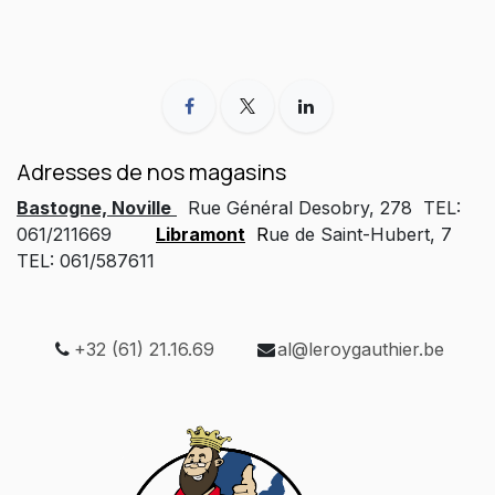
Adresses de nos magasins
Bastogne, Noville
Rue Général Desobry, 278 TEL:
061/211669
Libramont
R
ue de Saint-Hubert, 7
TEL: 061/587611
+32 (61) 21.16.69
al@leroygauthier.be