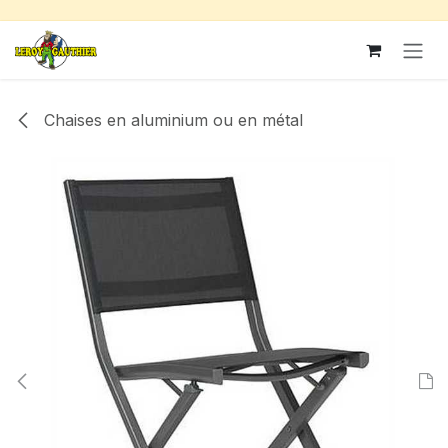
Se rendre au contenu
Chaises en aluminium ou en métal