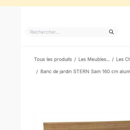
Se rendre au contenu
Accueil
Meubles de Jardin
Barbecues et Plancha
Tous les produits
Les Meubles...
Les Ch
Banc de jardin STERN Sam 160 cm alumini