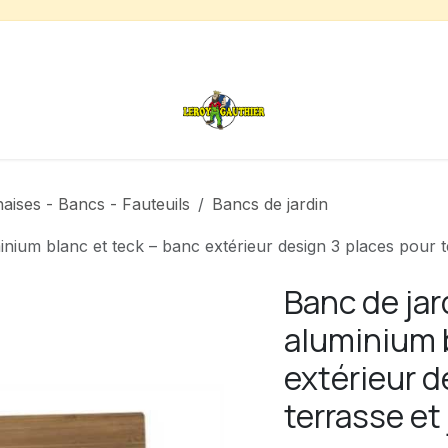
s
Chauffage de terrasse
Déstockage
Inspirations
aises - Bancs - Fauteuils
Bancs de jardin
um blanc et teck – banc extérieur design 3 places pour te
Banc de ja
aluminium b
extérieur d
terrasse et 