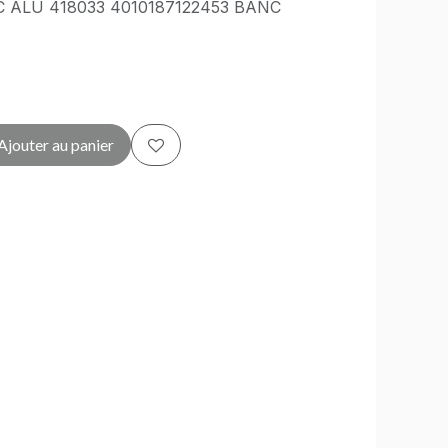
 ALU 418033 4010187122453 BANC
Ajouter au panier