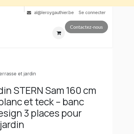
Se connecter
al@leroygauthier.be
Contactez-nous
rrasse et jardin
rdin STERN Sam 160 cm
lanc et teck – banc
esign 3 places pour
jardin