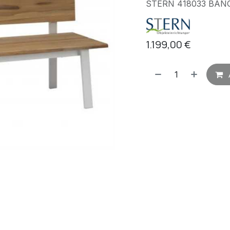
STERN 418033 BANC
1.199,00
€