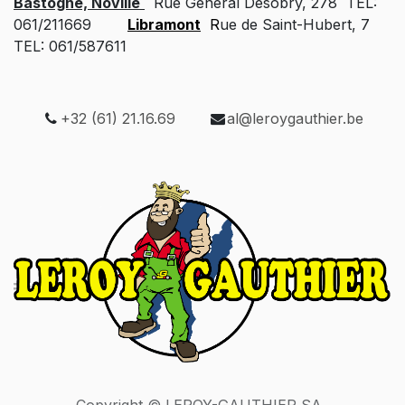
Bastogne, Noville
Rue Général Desobry, 278 TEL:
061/211669
Libramont
R
ue de Saint-Hubert, 7
TEL: 061/587611
+32 (61) 21.16.69
al@leroygauthier.be