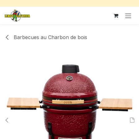
Se rendre au contenu
Barbecues au Charbon de bois