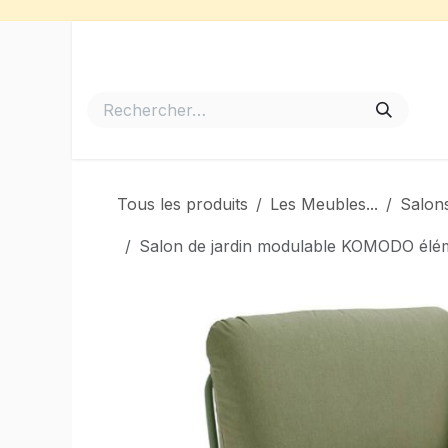
Se rendre au contenu
Accueil
Meubles de Jardin
Barbecues et Plancha
Tous les produits
Les Meubles...
Salons
Salon de jardin modulable KOMODO é