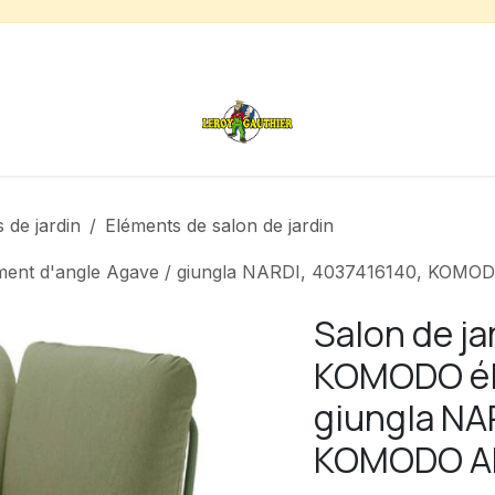
s
Chauffage de terrasse
Déstockage
Inspirations
 de jardin
Eléments de salon de jardin
lément d'angle Agave / giungla NARDI, 4037416140, K
Salon de j
KOMODO élé
giungla NA
KOMODO A