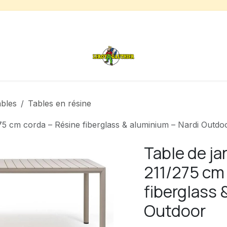
s
Chauffage de terrasse
Déstockage
Inspirations
ables
Tables en résine
75 cm corda – Résine fiberglass & aluminium – Nardi Outdo
Table de ja
211/275 cm
fiberglass 
Outdoor