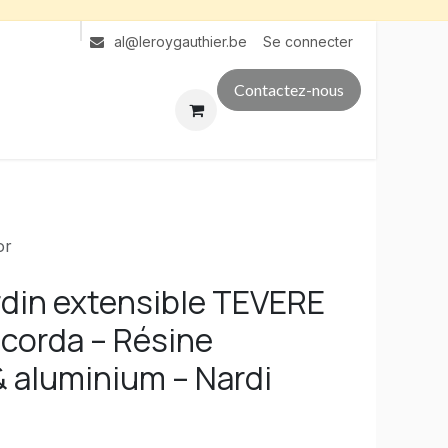
Se connecter
al@leroygauthier.be
Contactez-nous
or
rdin extensible TEVERE
 corda – Résine
& aluminium – Nardi