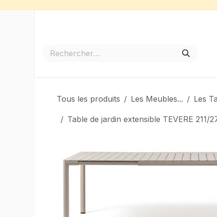
Se rendre au contenu
Accueil
Meubles de Jardin
Barbecues et Plancha
Tous les produits
Les Meubles...
Les T
Table de jardin extensible TEVERE 211/2