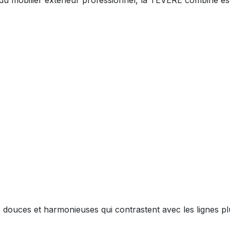
du mobilier extérieur professionnel, la TEVERE combine esth
ouces et harmonieuses qui contrastent avec les lignes plus 