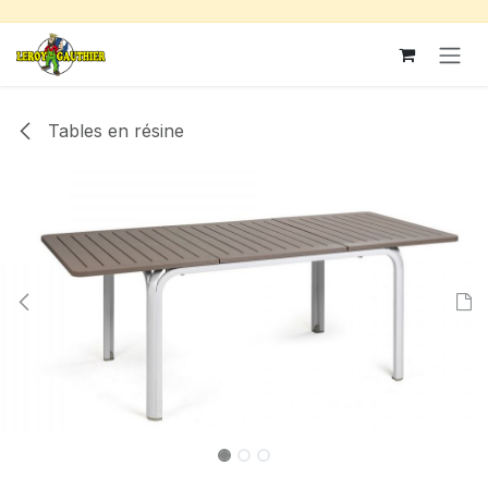
Se rendre au contenu
Tables en résine