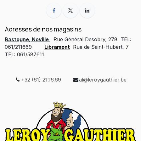
Adresses de nos magasins
Bastogne, Noville
Rue Général Desobry, 278 TEL:
061/211669
Libramont
R
ue de Saint-Hubert, 7
TEL: 061/587611
+32 (61) 21.16.69
al@leroygauthier.be