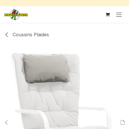
Se rendre au contenu
Coussins Plaides