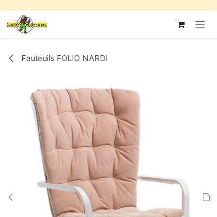
Se rendre au contenu
Fauteuils FOLIO NARDI