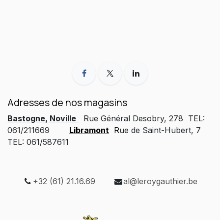
Adresses de nos magasins
Bastogne, Noville
Rue Général Desobry, 278 TEL:
061/211669
Libramont
R
ue de Saint-Hubert, 7
TEL: 061/587611
+32 (61) 21.16.69
al@leroygauthier.be