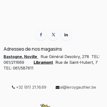
Adresses de nos magasins
Bastogne, Noville
Rue Général Desobry, 278 TEL:
061/211669
Libramont
R
ue de Saint-Hubert, 7
TEL: 061/587611
+32 (61) 21.16.69
al@leroygauthier.be