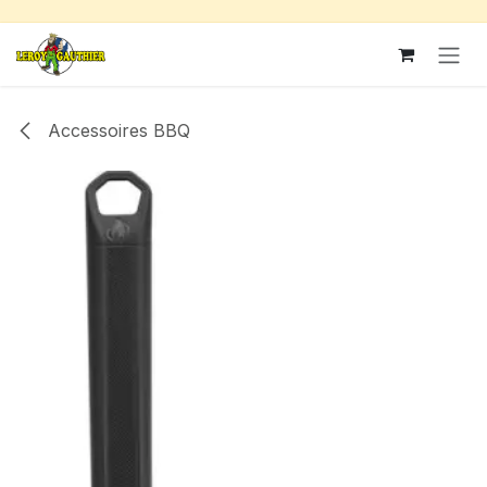
Se rendre au contenu
Accessoires BBQ