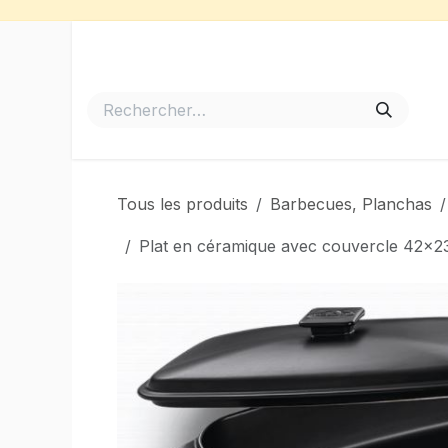
Se rendre au contenu
Accueil
Meubles de Jardin
Barbecues et Plancha
Tous les produits
Barbecues, Planchas
Plat en céramique avec couvercle 42