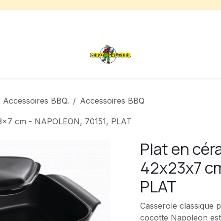
s
Chauffage de terrasse
Déstockage
Inspirations
Accessoires BBQ.
Accessoires BBQ
x23x7 cm - NAPOLEON, 70151, PLAT
Plat en cé
42x23x7 cm
PLAT
Casserole classique p
cocotte Napoleon est é