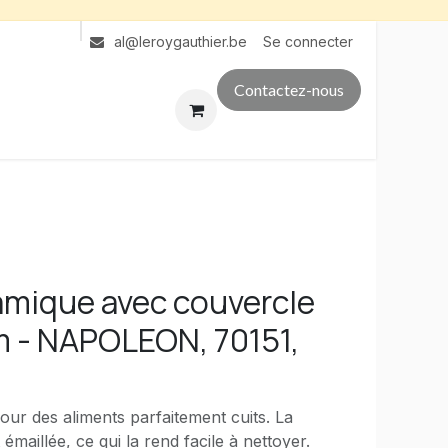
Se connecter
al@leroygauthier.be
Contactez-nous
ramique avec couvercle
 - NAPOLEON, 70151,
our des aliments parfaitement cuits. La
maillée, ce qui la rend facile à nettoyer.