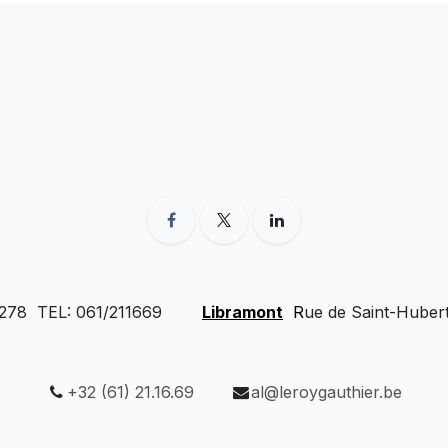
 278 TEL: 061/211669
Libramont
R
ue de Saint-Huber
+32 (61) 21.16.69
al@leroygauthier.be