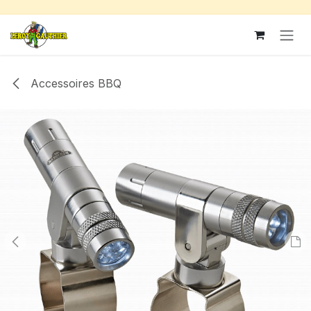
Se rendre au contenu
Accessoires BBQ