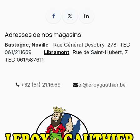
Adresses de nos magasins
Bastogne, Noville
Rue Général Desobry, 278 TEL:
061/211669
Libramont
R
ue de Saint-Hubert, 7
TEL: 061/587611
+32 (61) 21.16.69
al@leroygauthier.be