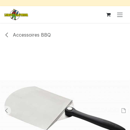
Se rendre au contenu
Accessoires BBQ