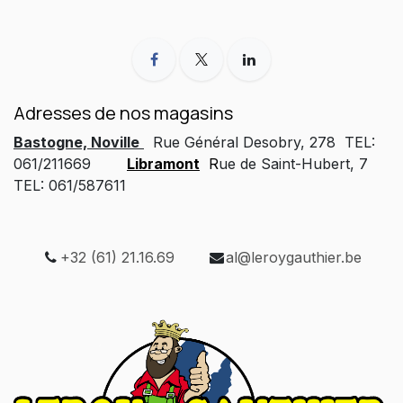
Adresses de nos magasins
Bastogne, Noville
Rue Général Desobry, 278 TEL:
061/211669
Libramont
R
ue de Saint-Hubert, 7
TEL: 061/587611
+32 (61) 21.16.69
al@leroygauthier.be