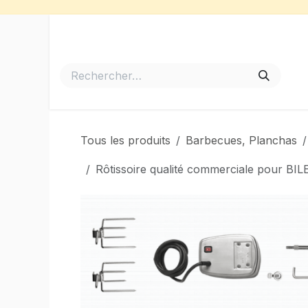
Se rendre au contenu
Accueil
Meubles de Jardin
Barbecues et Plancha
Tous les produits
Barbecues, Planchas
Rôtissoire qualité commerciale pour 