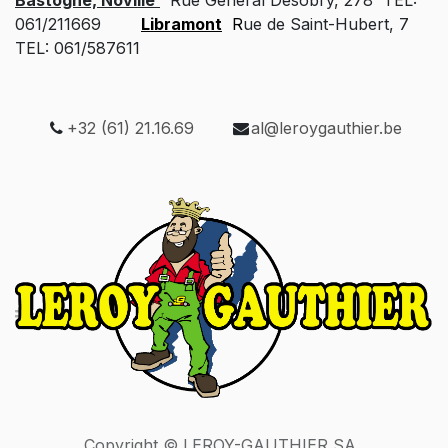
Bastogne, Noville
Rue Général Desobry, 278 TEL:
061/211669
Libramont
R
ue de Saint-Hubert, 7
TEL: 061/587611
+32 (61) 21.16.69
al@leroygauthier.be
Copyright © LEROY-GAUTHIER SA