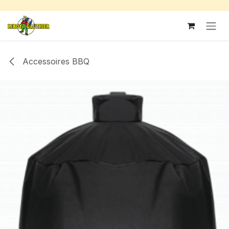
Se rendre au contenu
Accessoires BBQ