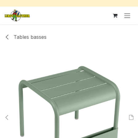
Se rendre au contenu
Tables basses