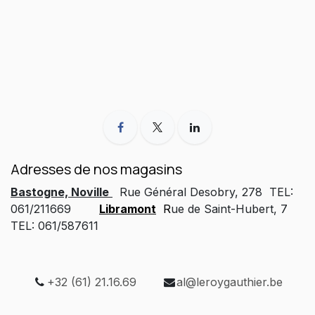
Adresses de nos magasins
Bastogne, Noville
Rue Général Desobry, 278 TEL:
061/211669
Libramont
R
ue de Saint-Hubert, 7
TEL: 061/587611
+32 (61) 21.16.69
al@leroygauthier.be