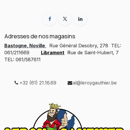
Adresses de nos magasins
Bastogne, Noville
Rue Général Desobry, 278 TEL:
061/211669
Libramont
R
ue de Saint-Hubert, 7
TEL: 061/587611
+32 (61) 21.16.69
al@leroygauthier.be