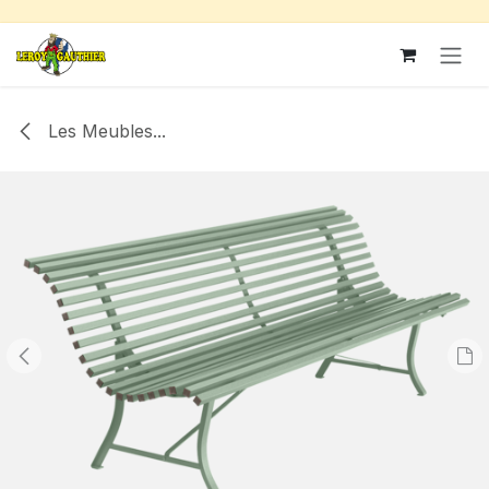
Se rendre au contenu
Les Meubles...