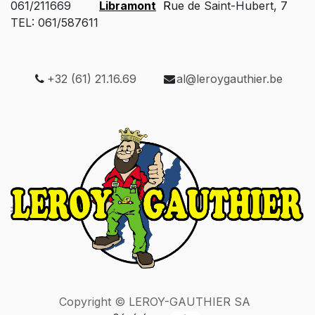
061/211669
Libramont
R
ue de Saint-Hubert, 7
TEL: 061/587611
+32 (61) 21.16.69
al@leroygauthier.be
Copyright © LEROY-GAUTHIER SA