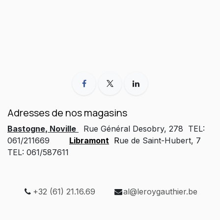
Adresses de nos magasins
Bastogne, Noville
Rue Général Desobry, 278 TEL:
061/211669
Libramont
R
ue de Saint-Hubert, 7
TEL: 061/587611
+32 (61) 21.16.69
al@leroygauthier.be