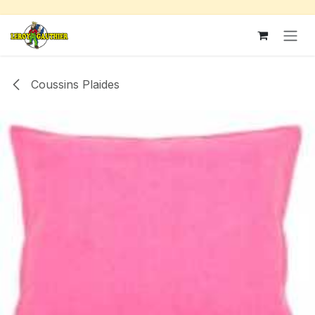
Se rendre au contenu
Coussins Plaides