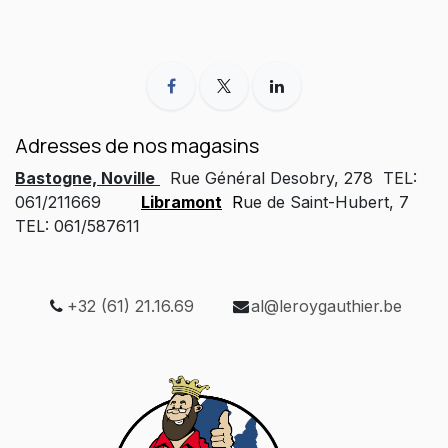
Adresses de nos magasins
Bastogne, Noville
Rue Général Desobry, 278 TEL:
061/211669
Libramont
R
ue de Saint-Hubert, 7
TEL: 061/587611
+32 (61) 21.16.69
al@leroygauthier.be