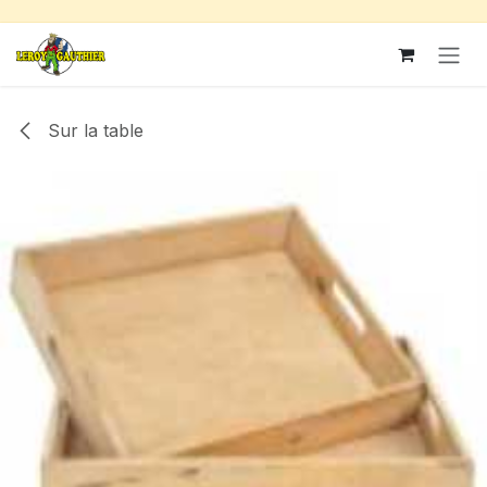
Se rendre au contenu
Sur la table