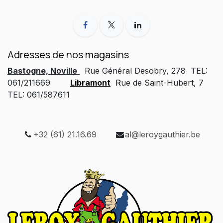
Adresses de nos magasins
Bastogne, Noville
Rue Général Desobry, 278 TEL:
061/211669
Libramont
R
ue de Saint-Hubert, 7
TEL: 061/587611
+32 (61) 21.16.69
al@leroygauthier.be