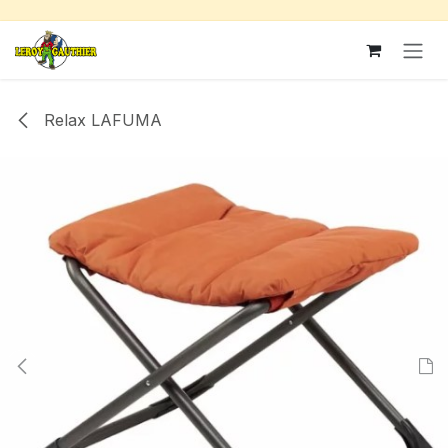
Se rendre au contenu
Relax LAFUMA