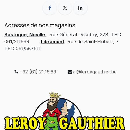
Adresses de nos magasins
Bastogne, Noville
Rue Général Desobry, 278 TEL:
061/211669
Libramont
R
ue de Saint-Hubert, 7
TEL: 061/587611
+32 (61) 21.16.69
al@leroygauthier.be