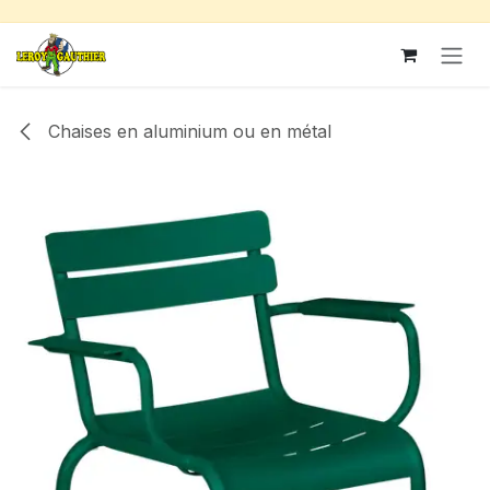
Se rendre au contenu
Chaises en aluminium ou en métal