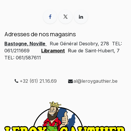
Adresses de nos magasins
Bastogne, Noville
Rue Général Desobry, 278 TEL:
061/211669
Libramont
R
ue de Saint-Hubert, 7
TEL: 061/587611
+32 (61) 21.16.69
al@leroygauthier.be