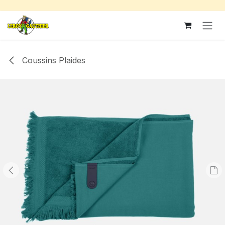
Se rendre au contenu
Coussins Plaides