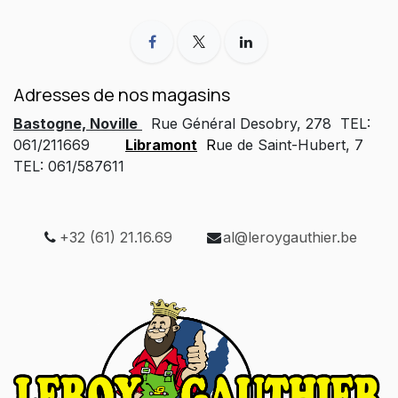
Adresses de nos magasins
Bastogne, Noville
Rue Général Desobry, 278 TEL:
061/211669
Libramont
R
ue de Saint-Hubert, 7
TEL: 061/587611
+32 (61) 21.16.69
al@leroygauthier.be