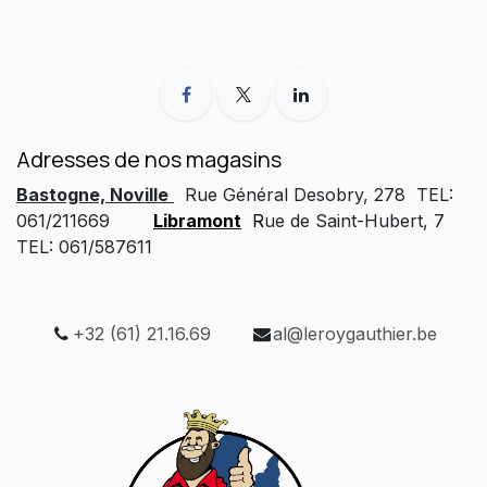
Adresses de nos magasins
Bastogne, Noville
Rue Général Desobry, 278 TEL:
061/211669
Libramont
R
ue de Saint-Hubert, 7
TEL: 061/587611
+32 (61) 21.16.69
al@leroygauthier.be